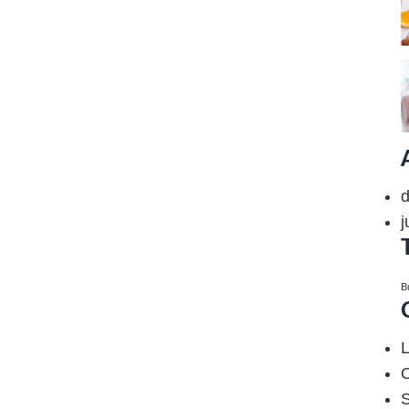
j
B
L
O
S