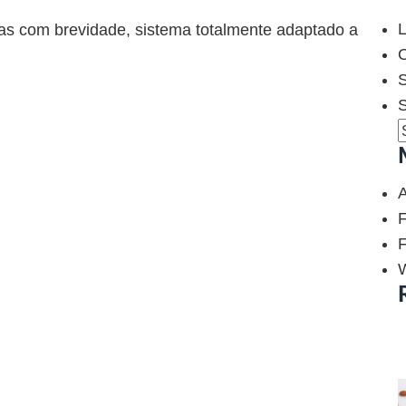
L
das com brevidade, sistema totalmente adaptado a
O
S
F
F